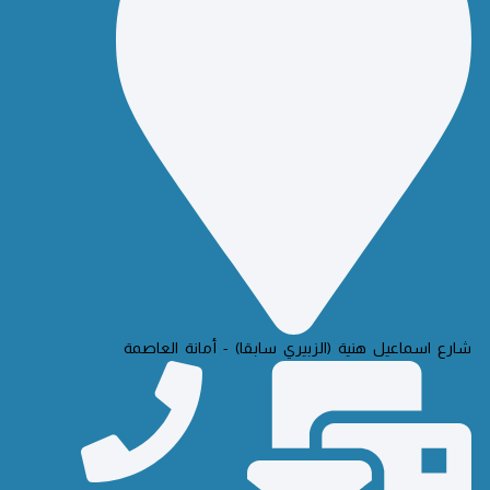
شارع اسماعيل هنية (الزبيري سابقا) - أمانة العاصمة